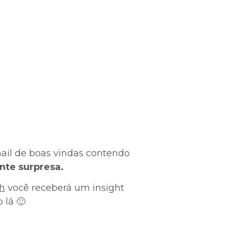
il de boas vindas contendo
nte surpresa.
8h
você receberá um insight
 lá 🙂