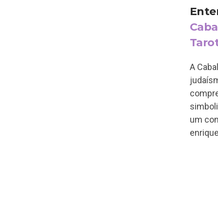
Ente
Caba
Taro
A Cabal
judaís
compre
simbol
um cont
enrique