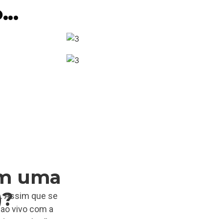
..
em uma
)?
o. Assim que se
 ao vivo com a