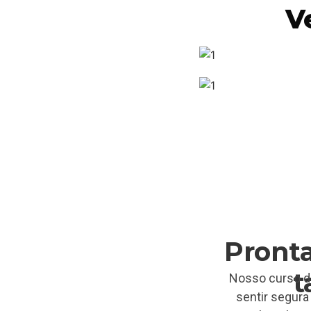
V
Pront
t
Nosso curso de
sentir segura