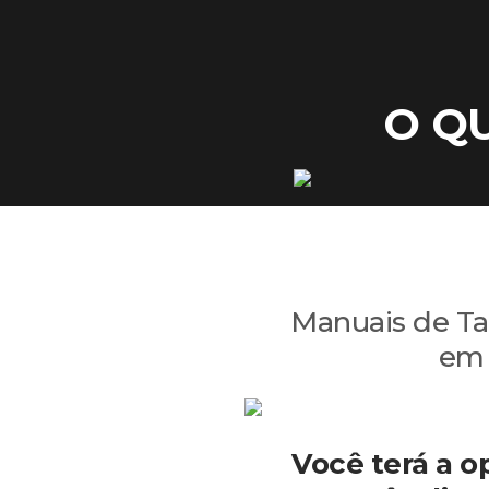
Co
O QU
Manuais de Ta
em 
Você terá a o