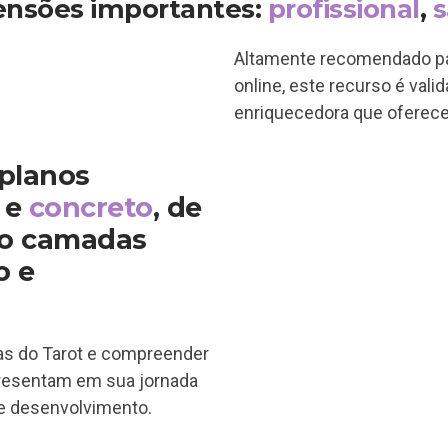
ensões importantes:
profissional
,
Altamente recomendado par
online, este recurso é vali
enriquecedora que oferece 
 planos
e
concreto
, de
do camadas
o e
tas do Tarot e compreender
epresentam em sua jornada
 e desenvolvimento.