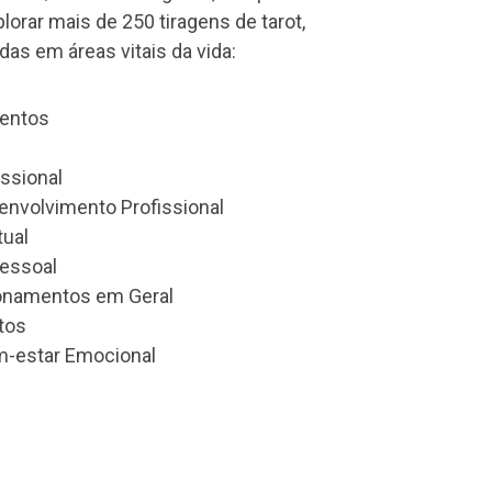
plorar mais de 250 tiragens de tarot,
as em áreas vitais da vida:
entos
issional
nvolvimento Profissional
tual
essoal
ionamentos em Geral
etos
m-estar Emocional