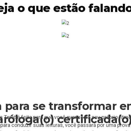
eja o que estão falando.
a para se transformar 
aróloga(o) certificada(o
 Tarot é feito para que você avance no seu próprio ritm
 para conduzir suas leituras, você passará por uma prova