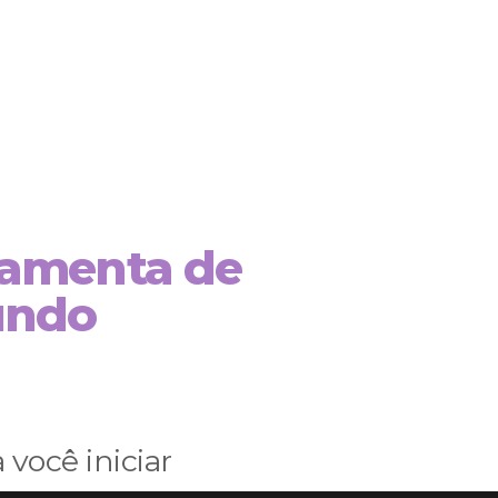
rramenta de
undo
você iniciar