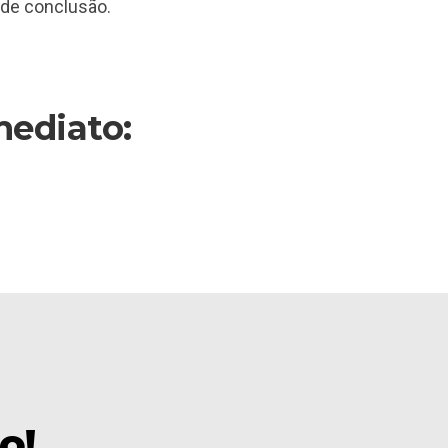
 de conclusão.
mediato:
e
o!