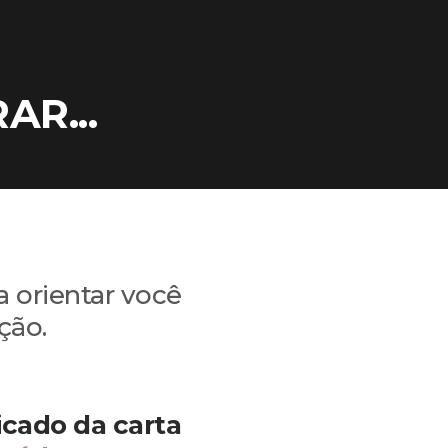
ar?
AR...
 orientar você
ção.
icado da carta