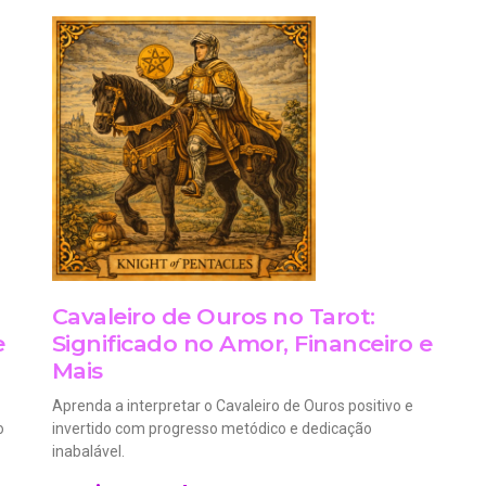
Cavaleiro de Ouros no Tarot:
e
Significado no Amor, Financeiro e
Mais
Aprenda a interpretar o Cavaleiro de Ouros positivo e
o
invertido com progresso metódico e dedicação
inabalável.