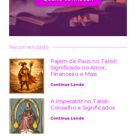
Recomendado
Pajem de Paus no Tarot:
Significado no Amor,
Financeiro e Mais
Continue Lendo
A Imperatriz no Tarot:
Conselho e Significados
Continue Lendo