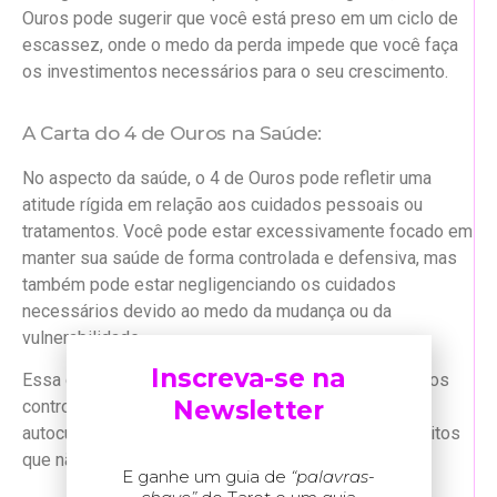
Ouros pode sugerir que você está preso em um ciclo de
escassez, onde o medo da perda impede que você faça
os investimentos necessários para o seu crescimento.
A Carta do 4 de Ouros na Saúde:
No aspecto da saúde, o 4 de Ouros pode refletir uma
atitude rígida em relação aos cuidados pessoais ou
tratamentos. Você pode estar excessivamente focado em
manter sua saúde de forma controlada e defensiva, mas
também pode estar negligenciando os cuidados
necessários devido ao medo da mudança ou da
vulnerabilidade.
Inscreva-se na
Essa carta sugere a importância de abrir mão de certos
Newsletter
controles e permitir-se buscar novas formas de
autocuidado, sem ficar preso a rotinas rígidas ou hábitos
que não estão mais funcionando.
E ganhe um guia de
“palavras-