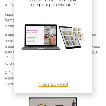
chave”
do Tarot e um guia
completo para Iniciantes!
A Carta do 4 de Ouros na Espiritualidade:
Espiritualmente, o 4 de Ouros fala sobre o apego às
formas materiais ou físicas, que pode dificultar o
crescimento e a evolução espiritual.
A energia de estabilidade e controle aqui pode ser uma
barreira para a expansão da consciência e do
entendimento espiritual. Essa carta pode indicar que você
está tão focado em manter a segurança e o controle que
não está permitindo que a energia espiritual flua
livremente em sua vida.
O 4 de Ouros nos lembra de que a verdadeira
espiritualidade envolve confiança e flexibilidade, não
apenas controle.
Hoje não, valeu!