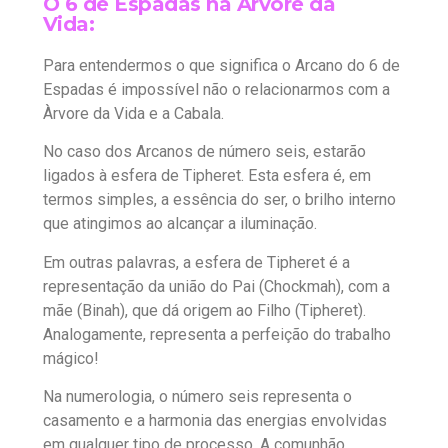
O 6 de Espadas na Árvore da
Vida:
Para entendermos o que significa o Arcano do 6 de
Espadas é impossível não o relacionarmos com a
Àrvore da Vida e a Cabala.
No caso dos Arcanos de número seis, estarão
ligados à esfera de Tipheret. Esta esfera é, em
termos simples, a essência do ser, o brilho interno
que atingimos ao alcançar a iluminação.
Em outras palavras, a esfera de Tipheret é a
representação da união do Pai (Chockmah), com a
mãe (Binah), que dá origem ao Filho (Tipheret).
Analogamente, representa a perfeição do trabalho
mágico!
Na numerologia, o número seis representa o
casamento e a harmonia das energias envolvidas
em qualquer tipo de processo. A comunhão