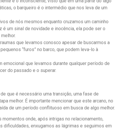
ente e o inconsciente, visto que em uma parte do lago
ticas, o barqueiro é o intermédio que nos leva de um
ativos de nós mesmos enquanto cruzamos um caminho
z é um sinal de novidade e inocência, ela pode ser o
 melhor.
 traumas que levamos conosco apesar de buscarmos a
 pequenos “furos” no barco, que podem leva-lo à
m emocional que levamos durante qualquer período de
er do passado e o superar.
a de que é necessário uma transição, uma fase de
apa melhor. É importante mencionar que este arcano, no
saída de um período conflituoso em busca de algo melhor.
s momentos onde, após intrigas no relacionamento,
 as dificuldades, enxugamos as lágrimas e seguimos em