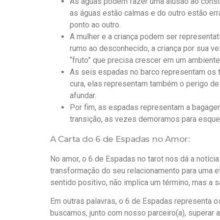
As águas podem fazer uma alusão ao consci
as águas estão calmas e do outro estão errá
ponto ao outro.
A mulher e a criança podem ser represent
rumo ao desconhecido, a criança por sua ve
“fruto” que precisa crescer em um ambiente
As seis espadas no barco representam os
cura, elas representam também o perigo de
afundar.
Por fim, as espadas representam a bagage
transição, as vezes demoramos para esquec
A Carta do 6 de Espadas no Amor:
No amor, o 6 de Espadas no tarot nos dá a notíci
transformação do seu relacionamento para uma et
sentido positivo, não implica um término, mas a 
Em outras palavras, o 6 de Espadas representa o
buscamos, junto com nosso parceiro(a), superar