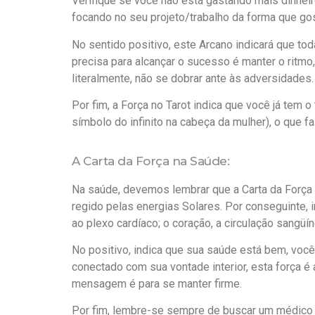
Verifique se você não está gastando mais dinhei
focando no seu projeto/trabalho da forma que gos
No sentido positivo, este Arcano indicará que t
precisa para alcançar o sucesso é manter o ritmo, 
literalmente, não se dobrar ante às adversidades
Por fim, a Força no Tarot indica que você já tem o
símbolo do infinito na cabeça da mulher), o que f
A Carta da Força na Saúde:
Na saúde, devemos lembrar que a Carta da Força 
regido pelas energias Solares. Por conseguinte, 
ao plexo cardíaco; o coração, a circulação sangüín
No positivo, indica que sua saúde está bem, você
conectado com sua vontade interior, esta força é 
mensagem é para se manter firme.
Por fim, lembre-se sempre de buscar um médico 