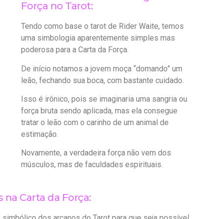
Força no Tarot:
Tendo como base o tarot de Rider Waite, temos
uma simbologia aparentemente simples mas
poderosa para a Carta da Força.
De início notamos a jovem moça “domando” um
leão, fechando sua boca, com bastante cuidado.
Isso é irônico, pois se imaginaria uma sangria ou
força bruta sendo aplicada, mas ela consegue
tratar o leão com o carinho de um animal de
estimação.
Novamente, a verdadeira força não vem dos
músculos, mas de faculdades espirituais.
na Carta da Força:
 simbólico dos arcanos do Tarot para que seja possível