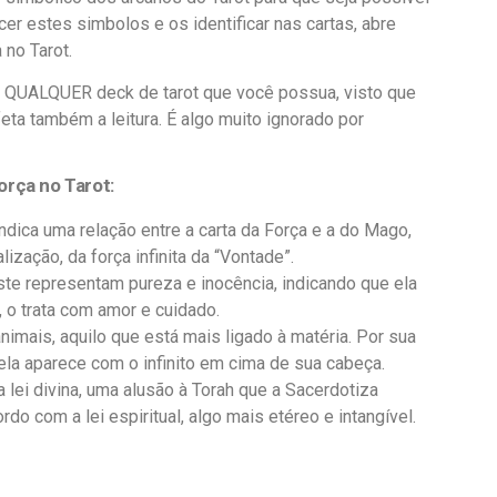
er estes simbolos e os identificar nas cartas, abre
 no Tarot.
ra QUALQUER deck de tarot que você possua, visto que
ta também a leitura. É algo muito ignorado por
orça no Tarot:
ndica uma relação entre a carta da Força e a do Mago,
zação, da força infinita da “Vontade”.
ste representam pureza e inocência, indicando que ela
, o trata com amor e cuidado.
imais, aquilo que está mais ligado à matéria. Por sua
 ela aparece com o infinito em cima de sua cabeça.
 a lei divina, uma alusão à Torah que a Sacerdotiza
do com a lei espiritual, algo mais etéreo e intangível.