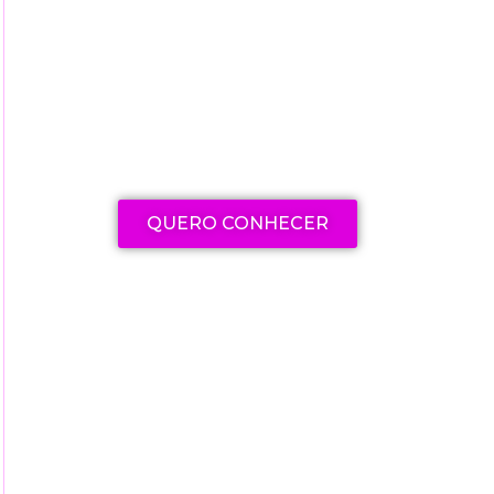
Explore nossa seleção de
cursos e livros para aprimorar
suas habilidades e
conhecimentos
QUERO CONHECER