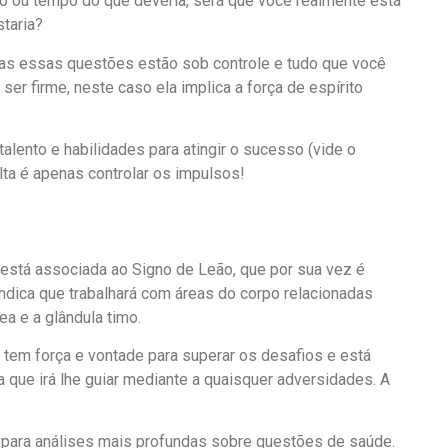
ro ou tempo do que deveria, será que você realmente está
taria?
odas essas questões estão sob controle e tudo que você
ser firme, neste caso ela implica a força de espírito
.
 talento e habilidades para atingir o sucesso (vide o
alta é apenas controlar os impulsos!
está associada ao Signo de Leão, que por sua vez é
indica que trabalhará com áreas do corpo relacionadas
ea e a glândula timo.
 tem força e vontade para superar os desafios e está
a que irá lhe guiar mediante a quaisquer adversidades. A
para análises mais profundas sobre questões de saúde.