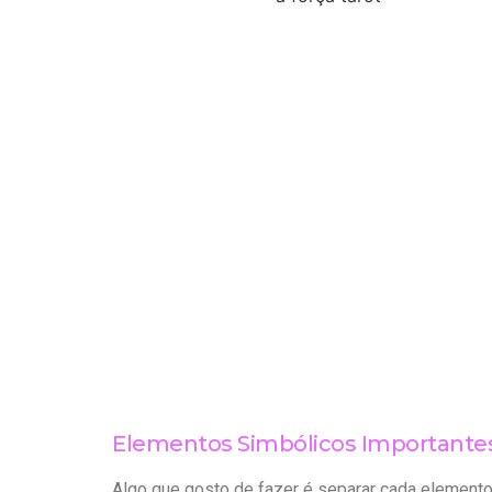
Elementos Simbólicos Importantes 
Algo que gosto de fazer é separar cada elemento