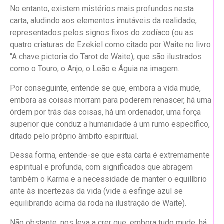
No entanto, existem mistérios mais profundos nesta
carta, aludindo aos elementos imutáveis da realidade,
representados pelos signos fixos do zodíaco (ou as
quatro criaturas de Ezekiel como citado por Waite no livro
“A chave pictoria do Tarot de Waite), que são ilustrados
como o Touro, o Anjo, o Leão e Águia na imagem.
Por conseguinte, entende se que, embora a vida mude,
embora as coisas morram para poderem renascer, há uma
órdem por trás das coisas, há um ordenador, uma força
superior que conduz a humanidade à um rumo específico,
ditado pelo próprio âmbito espiritual.
Dessa forma, entende-se que esta carta é extremamente
espiritual e profunda, com significados que abragem
também o Karma e a necessidade de manter o equilíbrio
ante às incertezas da vida (vide a esfinge azul se
equilibrando acima da roda na ilustração de Waite).
Não obstante, nos leva a crer que, embora tudo mude, há