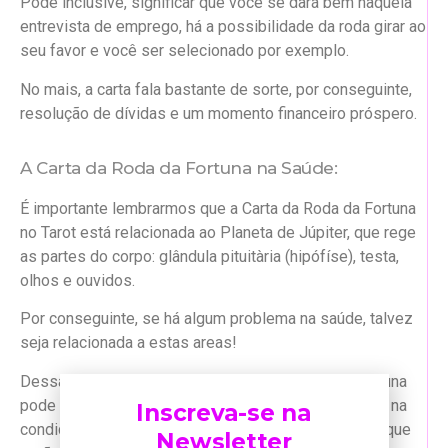
Pode inclusive, significar que você se dará bem naquela
entrevista de emprego, há a possibilidade da roda girar ao
seu favor e você ser selecionado por exemplo.
No mais, a carta fala bastante de sorte, por conseguinte,
resolução de dívidas e um momento financeiro próspero.
A Carta da Roda da Fortuna na Saúde:
É importante lembrarmos que a Carta da Roda da Fortuna
no Tarot está relacionada ao Planeta de Júpiter, que rege
as partes do corpo: glândula pituitària (hipófíse), testa,
olhos e ouvidos.
Por conseguinte, se há algum problema na saúde, talvez
seja relacionada a estas areas!
Dessa forma, em assuntos da Saúde a Roda da Fortuna
pode indicar uma recuperação inesperada, melhorias na
Inscreva-se na
condição física. Portanto, indica que os tratamentos que
Newsletter