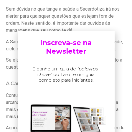
Sem dúvida no que tange a saúde a Sacerdotiza irá nos
alertar para quaisquer questões que estejam fora de
ordem. Neste sentido, é importante dar ouvidos às
mensagens que seu corpo te dá.
Inscreva-se na
A Sacerdotiza também fala sobre questões de fertiliade,
ciclo menstrual e outras questões da saúde feminina.
Newsletter
Se ela saiu no positivo, indica boas mensagens quanto a
questões de saúde.
E ganhe um guia de
“palavras-
chave”
do Tarot e um guia
completo para Iniciantes!
A Carta da Sacerdotiza na Espiritualidade:
Contudo aqui é onde habita a verdadeira força deste
arcano, que é uma das cartas mais espirituais se não a
mais espiritual de todo o baralho de Tarot (e por isso a
mais misteriosa).
Aqui ela com certeza estará indicando uma mensagem de