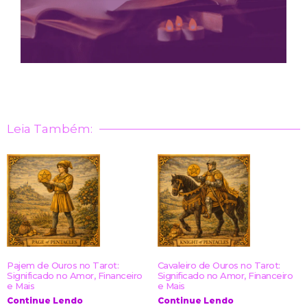
Leia Também:
Pajem de Ouros no Tarot:
Cavaleiro de Ouros no Tarot:
Significado no Amor, Financeiro
Significado no Amor, Financeiro
e Mais
e Mais
Continue Lendo
Continue Lendo