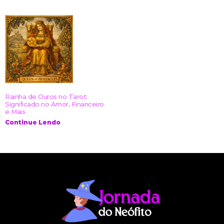
Rainha de Ouros no Tarot:
Significado no Amor, Financeiro
e Mais
Continue Lendo