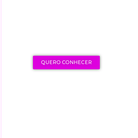
Explore nossa seleção de
cursos e livros para aprimorar
suas habilidades e
conhecimentos
QUERO CONHECER