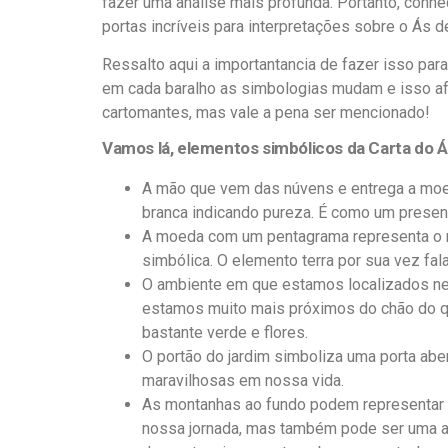
fazer uma análise mais profunda. Portanto, conhec
portas incríveis para interpretações sobre o Ás d
Ressalto aqui a importantancia de fazer isso pa
em cada baralho as simbologias mudam e isso afe
cartomantes, mas vale a pena ser mencionado!
Vamos lá, elementos simbólicos da Carta do Á
A mão que vem das núvens e entrega a moe
branca indicando pureza. É como um presen
A moeda com um pentagrama representa o n
simbólica. O elemento terra por sua vez fal
O ambiente em que estamos localizados nes
estamos muito mais próximos do chão do qu
bastante verde e flores.
O portão do jardim simboliza uma porta aber
maravilhosas em nossa vida.
As montanhas ao fundo podem representar o
nossa jornada, mas também pode ser uma a