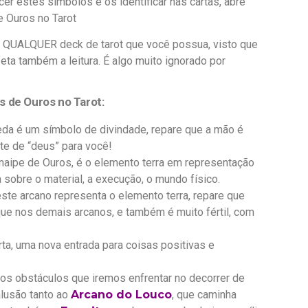
er estes simbolos e os identificar nas cartas, abre
e Ouros no Tarot
ra QUALQUER deck de tarot que você possua, visto que
ta também a leitura. É algo muito ignorado por
s de Ouros no Tarot:
da é um símbolo de divindade, repare que a mão é
te de “deus” para você!
aipe de Ouros, é o elemento terra em representação
a sobre o material, a execução, o mundo físico.
te arcano representa o elemento terra, repare que
e nos demais arcanos, e também é muito fértil, com
ta, uma nova entrada para coisas positivas e
s obstáculos que iremos enfrentar no decorrer de
lusão tanto ao
Arcano do Louco
, que caminha