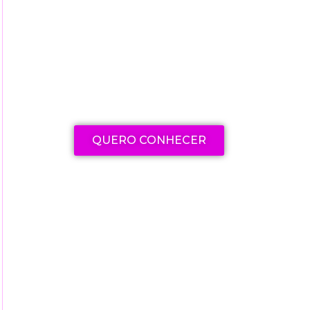
Explore nossa seleção de
cursos e livros para aprimorar
suas habilidades e
conhecimentos
QUERO CONHECER