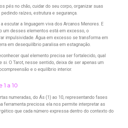
s pés no chão, cuidar do seu corpo, organizar suas
— pedindo raízes, estrutura e segurança.
a escutar a linguagem viva dos Arcanos Menores. E
ndo um desses elementos está em excesso, o
irar impulsividade. Água em excesso se transforma em
erra em desequilíbrio paralisa em estagnação.
econhecer qual elemento precisa ser fortalecido, qual
si. O Tarot, nesse sentido, deixa de ser apenas um
compreensão e o equilíbrio interior.
1 a 10
as numeradas, do Ás (1) ao 10, representando fases
a ferramenta preciosa: ela nos permite interpretar as
ergético que cada número expressa dentro do contexto do