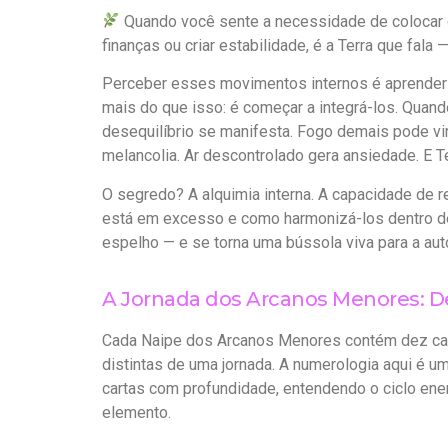
Quando você sente a necessidade de colocar o
finanças ou criar estabilidade, é a Terra que fala 
Perceber esses movimentos internos é aprender 
mais do que isso: é começar a integrá-los. Qua
desequilíbrio se manifesta. Fogo demais pode v
melancolia. Ar descontrolado gera ansiedade. E T
O segredo? A alquimia interna. A capacidade de r
está em excesso e como harmonizá-los dentro de 
espelho — e se torna uma bússola viva para a auto
A Jornada dos Arcanos Menores: De 
Cada Naipe dos Arcanos Menores contém dez cart
distintas de uma jornada. A numerologia aqui é um
cartas com profundidade, entendendo o ciclo en
elemento.