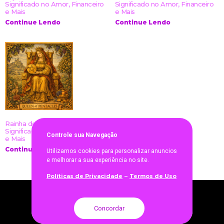
Significado no Amor, Financeiro
Significado no Amor, Financeiro
e Mais
e Mais
Continue Lendo
Continue Lendo
Rainha de Ouros no Tarot:
Significado no Amor, Financeiro
Controle sua Navegaçã
o
e Mais
Continue Lendo
Utilizamos cookies para personalizar anuncios
e melhorar a sua experiência no site.
Políticas de Privacidade
Termos de Uso
–
Concordar