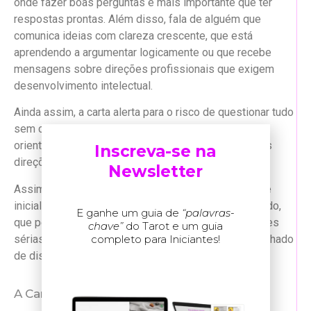
onde fazer boas perguntas é mais importante que ter
respostas prontas. Além disso, fala de alguém que
comunica ideias com clareza crescente, que está
aprendendo a argumentar logicamente ou que recebe
mensagens sobre direções profissionais que exigem
desenvolvimento intelectual.
Ainda assim, a carta alerta para o risco de questionar tudo
sem construir nada, análise que paralisa ao invés de
orientar ou curiosidade que se dispersa em múltiplas
Inscreva-se na
direções sem foco definido.
Newsletter
Assim, o
Pajem de Espadas
pede que a curiosidade
inicial seja transformada em conhecimento estruturado,
E ganhe um guia de
“palavras-
que perguntas sejam desenvolvidas em investigações
chave”
do Tarot e um guia
sérias e que pensamento crítico inicial seja acompanhado
completo para Iniciantes!
de disciplina para aprender profundamente.
A Carta do Pajem de Espadas na Saúde: