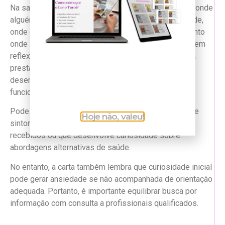
Na saúde, o
Pajem de Espadas
no Tarot indica fase onde
alguém começa a fazer perguntas sobre própria saúde,
onde curiosidade leva a pesquisas iniciais ou momento
onde se questiona hábitos que antes eram aceitos sem
reflexão. Ele sugere que a pessoa está começando a
prestar atenção em sinais que corpo envia ou que
desenvolve interesse em compreender melhor
funcionamento da própria saúde física e mental.
Pode apontar para alguém que inicia pesquisas sobre
Hoje não, valeu!
sintomas, que começa a questionar diagnósticos
recebidos ou que desenvolve curiosidade sobre
abordagens alternativas de saúde.
No entanto, a carta também lembra que curiosidade inicial
pode gerar ansiedade se não acompanhada de orientação
adequada. Portanto, é importante equilibrar busca por
informação com consulta a profissionais qualificados.