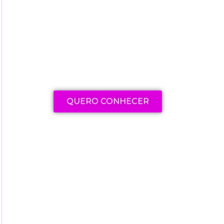
Explore nossa seleção de
cursos e livros para aprimorar
suas habilidades e
conhecimentos
QUERO CONHECER