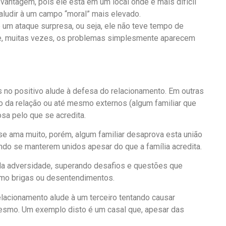
 vantagem, pois ele está em um local onde é mais difícil
aludir à um campo “moral” mais elevado.
 um ataque surpresa, ou seja, ele não teve tempo de
 que, muitas vezes, os problemas simplesmente aparecem
no positivo alude à defesa do relacionamento. Em outras
tro da relação ou até mesmo externos (algum familiar que
osa pelo que se acredita.
se ama muito, porém, algum familiar desaprova esta união
ndo se manterem unidos apesar do que a família acredita.
 da adversidade, superando desafios e questões que
omo brigas ou desentendimentos.
elacionamento alude à um terceiro tentando causar
esmo. Um exemplo disto é um casal que, apesar das