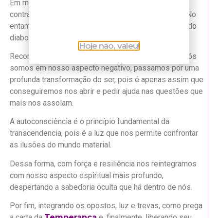
Em minha crença pessoal, acredito que a materia, ao
contrário do que se prega, é positiva e maravilhosa. No
entanto, devemos aprender a lidar com ela, e a carta do
diabo no tarot nos dá a chave para isso.
Hoje não, valeu!
Reconhecendo nossas sombras e aceitando quem nós
somos em nosso aspecto negativo, passamos por uma
profunda transformação do ser, pois é apenas assim que
conseguiremos nos abrir e pedir ajuda nas questões que
mais nos assolam.
A autoconsciência é o princípio fundamental da
transcendencia, pois é a luz que nos permite confrontar
as ilusões do mundo material.
Dessa forma, com força e resiliência nos reintegramos
com nosso aspecto espiritual mais profundo,
despertando a sabedoria oculta que há dentro de nós.
Por fim, integrando os opostos, luz e trevas, como prega
a carta da
Temperança
e, finalmente, liberando seu