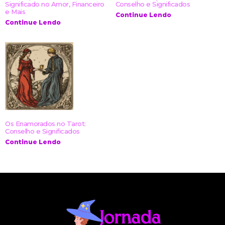
Significado no Amor, Financeiro
Conselho e Significados
e Mais
Continue Lendo
Continue Lendo
Os Enamorados no Tarot:
Conselho e Significados
Continue Lendo