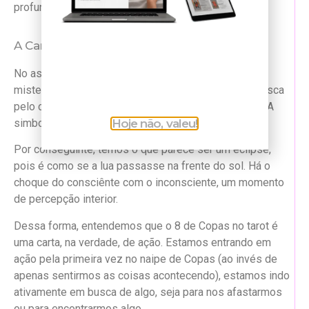
profunda.
A Carta do 8 de Copas na Espiritualidade:
No aspecto espiritual, temos uma mensagem mais
misteriosa do 8 de Copas, que faz maior alusão à busca
pelo conhecimento interior realizada pelo
Eremita
. A
simbologia da lua aqui é muito forte.
Hoje não, valeu!
Por conseguinte, temos o que parece ser um eclipse,
pois é como se a lua passasse na frente do sol. Há o
choque do consciênte com o inconsciente, um momento
de percepção interior.
Dessa forma, entendemos que o 8 de Copas no tarot é
uma carta, na verdade, de ação. Estamos entrando em
ação pela primeira vez no naipe de Copas (ao invés de
apenas sentirmos as coisas acontecendo), estamos indo
ativamente em busca de algo, seja para nos afastarmos
ou para encontrarmos algo.