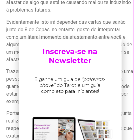
afastar de algo que está te causando mal ou te induzindo
à problemas futuros.
Evidentemente isto irá depender das cartas que sairão
junto do 8 de Copas, no entanto, gosto de interpretar
como um literal momento de afastamento entre você e
alguma situação ruim. Tanto no sentido de você saindo de
Inscreva-se na
um momento que já ruim quanto no sentido de buscar se
Newsletter
afastar de algo que pode vir à acontecer.
Trazendo para a realidade, podemos interpretar como uma
pessoa saíndo do hospital após um período internata,
E ganhe um guia de
“palavras-
chave”
do Tarot e um guia
quanto você se afastar de algum hábito nocivo que pode
completo para Iniciantes!
estar de causando mal, tal qual como parar de fumar por
exemplo.
Portanto, é importante se atentar ao contexto da pergunta
realizada para uma interpretação mais aprofundada a
respeito do que estamos nos afastando, a respeito o que
exatamente estamos buscando uma percepção mais