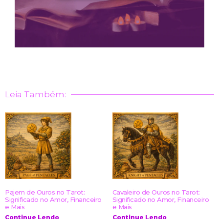
Leia Também:
Pajem de Ouros no Tarot:
Cavaleiro de Ouros no Tarot:
Significado no Amor, Financeiro
Significado no Amor, Financeiro
e Mais
e Mais
Continue Lendo
Continue Lendo