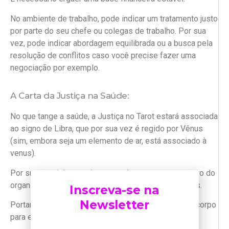
No ambiente de trabalho, pode indicar um tratamento justo
por parte do seu chefe ou colegas de trabalho. Por sua
vez, pode indicar abordagem equilibrada ou a busca pela
resolução de conflitos caso você precise fazer uma
negociação por exemplo.
A Carta da Justiça na Saúde:
No que tange a saúde, a Justiça no Tarot estará associada
ao signo de Libra, que por sua vez é regido por Vênus
(sim, embora seja um elemento de ar, está associado à
venus).
Por sua vez, irá tratar de partes do corpo como: centro do
organismo; glândula pâncreas, estômago, bexiga, rins.
Inscreva-se na
Newsletter
Portanto, é necessário se atentar à estas partes do corpo
para evitar futuros problemas de saúde.