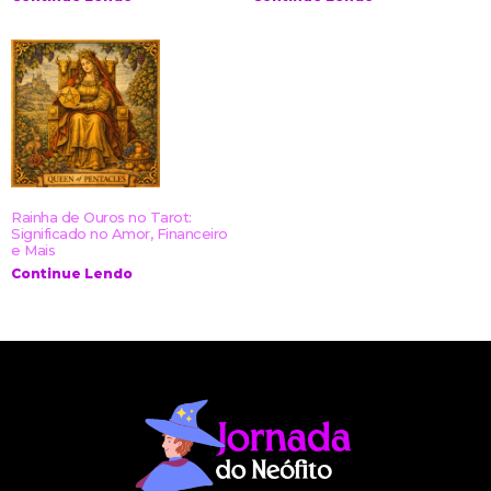
Rainha de Ouros no Tarot:
Significado no Amor, Financeiro
e Mais
Continue Lendo