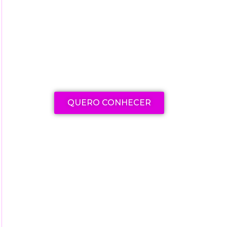
Explore nossa seleção de
cursos e livros para aprimorar
suas habilidades e
conhecimentos
QUERO CONHECER