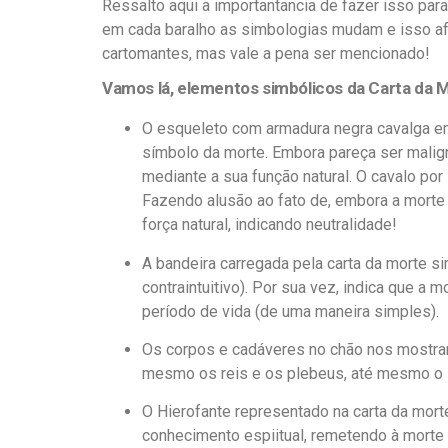
Ressalto aqui a importantancia de fazer isso pa
em cada baralho as simbologias mudam e isso afe
cartomantes, mas vale a pena ser mencionado!
Vamos lá, elementos simbólicos da Carta da M
O esqueleto com armadura negra cavalga em 
símbolo da morte. Embora pareça ser malig
mediante a sua função natural. O cavalo por
Fazendo alusão ao fato de, embora a morte 
força natural, indicando neutralidade!
A bandeira carregada pela carta da morte simb
contraintuitivo). Por sua vez, indica que a 
período de vida (de uma maneira simples).
Os corpos e cadáveres no chão nos mostram 
mesmo os reis e os plebeus, até mesmo o 
O Hierofante representado na carta da mort
conhecimento espiitual, remetendo à morte es