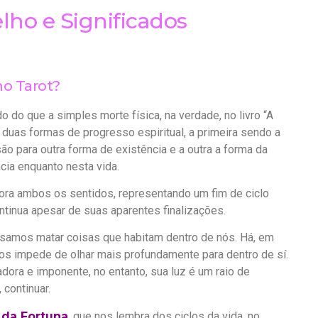
lho e Significados
no Tarot?
 do que a simples morte física, na verdade, no livro “A
 duas formas de progresso espiritual, a primeira sendo a
ão para outra forma de existência e a outra a forma da
cia enquanto nesta vida.
pora ambos os sentidos, representando um fim de ciclo
tinua apesar de suas aparentes finalizações.
cisamos matar coisas que habitam dentro de nós. Há, em
os impede de olhar mais profundamente para dentro de sí.
ora e imponente, no entanto, sua luz é um raio de
 continuar.
 da Fortuna
, que nos lembra dos ciclos da vida, no